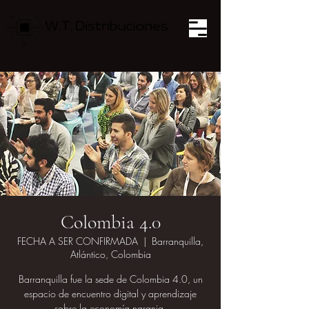
Colombia 4.0
FECHA A SER CONFIRMADA
  |  
Barranquilla,
Atlántico, Colombia
Barranquilla fue la sede de Colombia 4.0, un
espacio de encuentro digital y aprendizaje
sobre la economía naranja.