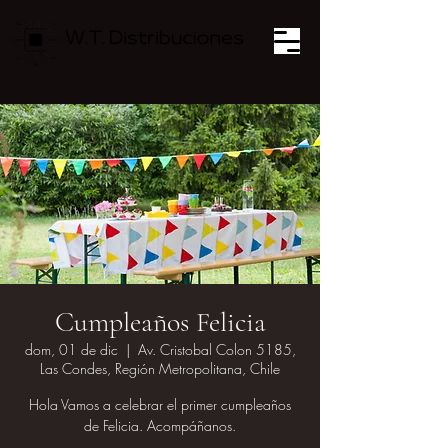
Cumpleaños Felicia
dom, 01 de dic
  |  
Av. Cristobal Colon 5185,
Las Condes, Región Metropolitana, Chile
Hola Vamos a celebrar el primer cumpleaños
de Felicia. Acompáñanos.