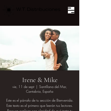
Irene & Mike
vie, 11 de sept
  |  
Santillana del Mar,
Cantabria, España
Este es el párrafo de tu sección de Bienvenida.
Este texto es el primero que leerán tus lectores.
Procura explicar con claridad de qué trata tu