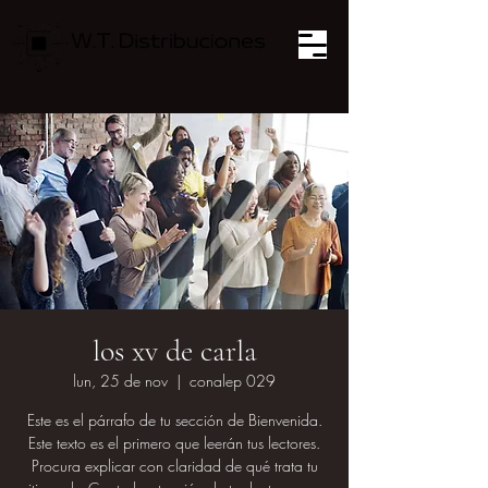
los xv de carla
lun, 25 de nov
  |  
conalep 029
Este es el párrafo de tu sección de Bienvenida.
Este texto es el primero que leerán tus lectores.
Procura explicar con claridad de qué trata tu