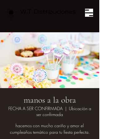
manos a la obra
FECHA A SER CONFIRMADA
  |  
Ubicación a
ser confirmada
hacemos con mucho cariño y amor el
cumpleaños temático para tu fiesta perfecta.