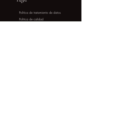
Politica de tratamiento de datos
Politica de calidad
COLOMBIA
+57 314 382 2277
w.techno@outlook.com
Calle 28 sur #51D-57
Bogotá. Colombia