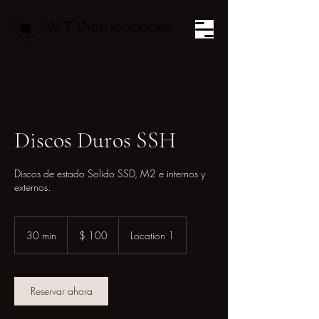
Discos Duros SSH
Discos de estado Solido SSD, M2 e internos y
externos.
100
pesos
30 min
3
$ 100
Location 1
colombianos
0
m
i
Reservar ahora
n